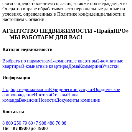
связи с предоставлением согласия, а также подтверждает, что
Оператор вправе обрабатывать его персональные данные на
условиях, определенных в Политике конфиденциальности и
настоящем Согласии.
АГЕНТСТВО НЕДВИЖИМОСТИ «ПрайдПРО»
— МЫ РАБОТАЕМ ДЛЯ ВАС!
Каталог недвижимости
Выбрать по параметрам
1-комнатные квартиры
2-комнатные
квартиры
3-комнатные квартиры
Дома
Коммерция
Участки
Информация
Подбор недвижимости
Юридические услуги
Юридическое
сопровождение
Ипотека
Отзывы
Наша
команда
Вакансии
Новости
Документы компании
Контакты
8 800 250 79 60
+7 988 488 70 88
‍‍‍Пн - Вс 09:00 до 19:00