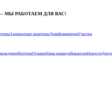
— МЫ РАБОТАЕМ ДЛЯ ВАС!
артиры
3-комнатные квартиры
Дома
Коммерция
Участки
овождение
Ипотека
Отзывы
Наша команда
Вакансии
Новости
Доку