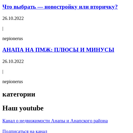
Что выбрать — новостройку или вторичку?
26.10.2022
|
nepionerus
АНАПА НА ПМЖ: ПЛЮСЫ И МИНУСЫ
26.10.2022
|
nepionerus
категории
Н
аш
y
ou
t
ube
Канал о недвижимости Анапы и Анапского района
Подписаться на канал