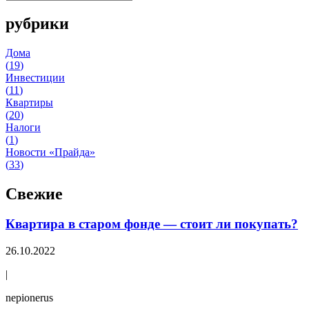
рубрики
Дома
(
19
)
Инвестиции
(
11
)
Квартиры
(
20
)
Налоги
(
1
)
Новости «Прайда»
(
33
)
Свежие
Квартира в старом фонде — стоит ли покупать?
26.10.2022
|
nepionerus